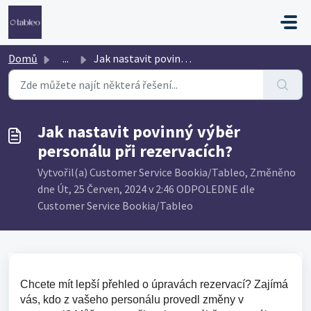
Přeskočit na hlavní obsah
Domů
...
Jak nastavit povinný výběr personálu při rezervacích?
Jak nastavit povinný výběr
personálu při rezervacích?
Vytvořil(a) Customer Service Bookia/Tableo, Změněno
dne Út, 25 Červen, 2024 v 2:46 ODPOLEDNE dle
Customer Service Bookia/Tableo
Chcete mít lepší přehled o úpravách rezervací? Zajímá
vás, kdo z vašeho personálu provedl změny v