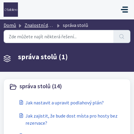
Přeskočit na hlavní obsah
Domů
Znalostní databáze
správa stolů
správa stolů (1)
správa stolů (14)
Jak nastavit a upravit podlahový plán?
Jak zajistit, že bude dost místa pro hosty bez
rezervace?