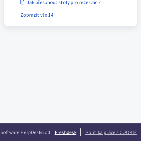
Jak přesunout stoly pro rezervaci?
Zobrazit vše 14
Software HelpDesku od
Freshdesk
Politika práce s COOKIE