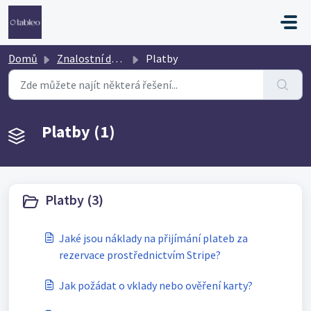
Přeskočit na hlavní obsah
Domů
Znalostní databáze
Platby
Platby (1)
Platby (3)
Jaké jsou náklady na přijímání plateb za
rezervace prostřednictvím Stripe?
Jak požádat o vklady nebo ověření karty?